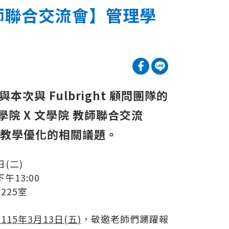
教師聯合交流會】管理學
次與 Fulbright 顧問團隊的
學院 X 文學院 教師聯合交流
MI教學優化的相關議題。
日(二)
午13:00
225室
】
至
115
年
3
月
13
日
(
五
)
，敬邀老師們踴躍報