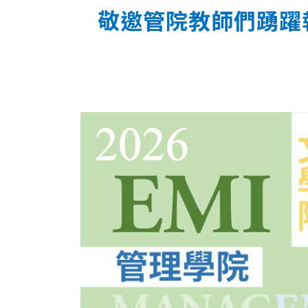
敬邀管院教師們踴躍報